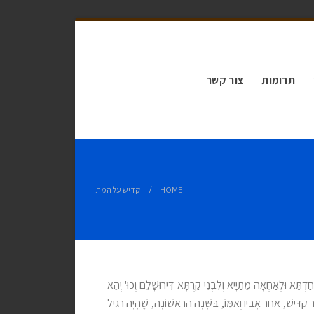
תרומות
צור קשר
HOME
קדיש על המת
דְתָּא וּלְאַחְאָה מֵתַיָיא וְלִבְנֵי קַרְתָּא דִּירוּשָׁלֵם וְכוּ' יְהֵא
קַדִּישׁ, אַחַר אָבִיו וְאִמּוֹ, בַּשָּׁנָה הָרִאשׁוֹנָה, שֶׁהָיָה רָגִיל