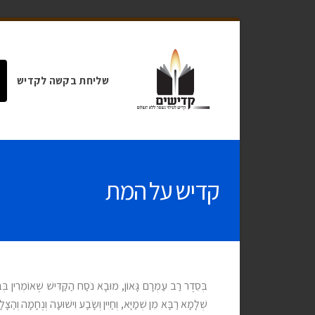
שליחת בקשה לקדיש
קדיש על המת
בְּסֵדֶר רַב עַמְרָם גָּאוֹן, מוּבָא נֹסַח הַקַּדִּישׁ שֶׁאוֹמְרִין בְּבֵי
שְׁלָמָא רַבָּא מִן שְׁמַיָּא, וְחַיִין וְשָׂבָע וִישׁוּעָה וְנֶחָמָה וְהַ