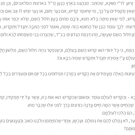
אוֹר זָרוּעַ לר"י מִוִּוינָא, שֶׁכּוֹתֵב: מִנְהָגֵנוּ בְּאֶרֶץ כְּנַעַן (ר"ל בארצות הסלאבים), וְכֵן מִנְהַג
 שֶׁאֵין מַקְפִּידִים עַל כָּךְ, מִי שֶׁיֹּאמַר קַדִּישׁ, אִם נַעַר יָתוֹם, אוֹ נַעַר שֶׁיֵּשׁ לוֹ אָב וְא
פִי שֶׁאֵין מִיתָה בְּלֹא חֵטְא, וְרֻבָּם מֵתִים בַּעֲוֹן חִלּוּל הַשֵּׁם, שֶׁלֹּא יְכֻפַּר אוֹתוֹ עֲוֹן
הִתְקַדִּשְׁתִּי. לְכָךְ עוֹמֵד הַבֵּן שֶׁל הַחוֹטֵא הַזֶּה שֶׁמֵּת, וְאוֹמֵר לִפְנֵי הַתֵּבָה יִתְגַּדֵּל וְיִתְקַדּ
ֵר עֲוֹן חִלּוּל הַשֵּׁם שֶׁעָשָׂה, וְזֶהוּ דֻּגְמַת הַנִּדּוֹנִים בב"ד, שֶׁהֻצְרְכוּ בְּנֵי מִשְׁפַּחְתּוֹ לָבֹא 
ַמֵּת, כִּי כָּל יְהוּדִי הוּא קִדּוּשׁ הַשֵּׁם בָּעוֹלָם, וּכְשֶׁנִּפְטַר נִהְיֶה חִלּוּל הַשֵּׁם, מִלְּשׁוֹן חֲל
ָם עַ"יְ אֲמִירַת יִתְגַּדֵּל וְיִתְקַדֵּשׁ שְׁמֵיהּ רַבָּא וְכוּ'.
ֹן:
ַעְיוֹנוֹת הָאֵלֶּה מַעֲמִידִים אֶת הַקַּדִּישׁ בְּמֶרְכַּז תְּפִלּוֹתֵינוּ בְּכָל יוֹם וְיוֹם וּמְעוֹרְרִים בְּכָ
א – וְהַקַּדִּישׁ לְעוֹלָם עוֹמֵד. וּמִשּׁוּם שֶׁהַקַּדִּישׁ הוּא אוֹת כָּזוֹ, אֲשֶׁר עַל יְדֵי תַּפְקִידוֹ, קִדּוּש
 שֶׁהַחַיִּים אֲשֶׁר הֵמָּה חַיִּים עֲדֶנָה כּוֹרְעִים בֶּרֶךְ לִפְנֵי אֵלּוּ שֶׁכְּבָר מֵתוּ.
ר, הֵם הָלְכוּ לְעוֹלָמָם.
ר, לֹא גָּמַלְנוּ לָהֶם אֶת גְּמוּלָם. וְעַכְשָׁו, אַחֲרֵי שֶׁהִתְיַתַּמְנוּ וְלִבֵּנוּ כּוֹאֵב וְהַגַּעֲגוּעִים בּ
י מוֹתָם?