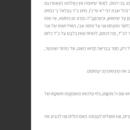
 בְּנֵי רינוס, לְאַחַר שֶׁיֹּאמְרוּ אֵין כֶּאֱלֹהֵינוּ (שֶׁאָמְרוּ גַּם
ֵם וְכוּ' (הל' שבת דף י"א סי' נ'). חַיִּים ב"ר בְּצַלְאֵל ב' הַחַיִּים
 עַד שֶׁיְמוּתוּן, וּכְשֶׁהַקָּבָּ"ה נִפְרַע מִן הַחוֹטֵא, אָז שְׁמוֹ
ֵשׁ, כְּלוֹמַר מִתְנַחֵם אָנִי עַל מִיתַת אָבִי, הוֹאִיל וּשְׁמוֹ שֶׁל אָבִי
וְלוֹמַר לב"ד, יָפֶה דַּנְתֶּם, לְהוֹרוֹת שֶׁאֵין בְּלִבָּם עַל ב"ד כְּלוּם
ַל רֵיק, חָסֵר בַּבְּרִיאָה קִדּוּשׁ הַשֵּׁם, שֶׁל הַיְהוּדִי שֶׁנִּפְטַר,
ל לֵב אֶת הָרְגָשִׁים הֲכִי עֲמוּקִים.
ׁ שֵׁם ה' וְתִקְוָתוֹ, גִּלּוּי מַלְכוּתוֹ מִשְׁתַּקֶּפֶת תְּשׁוּקָתוֹ שֶׁל
וֹעֲרִים, אָנוּ שׁוֹאֲלִים לְעַצְמֵנוּ: הַאִם יְכוֹלִים אָנוּ לְהַבִּיעַ אֶת