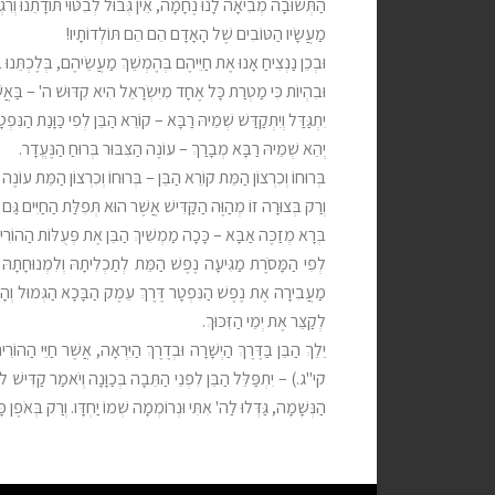
הַתְּשׁוּבָה מְבִיאָה לָנוּ נֶחָמָה, אֵין גְּבוּל לְבִטּוּי תּוֹדָתֵנוּ וְרִגְ
מַעֲשָׂיו הַטּוֹבִים שֶׁל הָאָדָם הֵם הֵם תּוֹלְדוֹתָיו!
וּבְכֵן נַנְצִיחַ אָנוּ אֶת חַיֵּיהֶם בְּהֶמְשֵׁךְ מַעֲשֵׂיהֶם, בְּלֶכְתּ
וּבִהְיוֹת כִּי מַטְרַת כָּל אֶחָד מִיִּשְׂרָאֵל הִיא קִדּוּשׁ ה' – בַּאֲ
יִתְגַּדַּל וְיִתְקַדַּשׁ שְׁמֵיהּ רַבָּא – קוֹרֵא הַבֵּן לְפִי כַּוָּנַת הַנִּפְט
יְהֵא שְׁמֵיהּ רַבָּא מְבָרַךְ – עוֹנֶה הַצִּבּוּר בְּרוּחַ הַנֶּעֱדָר.
בְּרוּחוֹ וְכִרְצוֹן הַמֵּת קוֹרֵא הַבֵּן – בְּרוּחוֹ וְכִרְצוֹן הַמֵּת עוֹנֶה ה
וְרַק בְּצוּרָה זוֹ מְהַוֶּה הַקַּדִּישׁ אֲשֶׁר הוּא תְּפִלַּת הַחַיִּים גַּם
בְּרָא מְזַכֶּה אַבָּא – כָּכָה מַמְשִׁיךְ הַבֵּן אֶת פְּעֻלּוֹת הַהוֹרִים 
לְפִי הַמָּסֹרֶת מַגִּיעָה נֶפֶשׁ הַמֵּת לְתַכְלִיתָהּ וְלִמְנוּחָתָהּ ה
מַעֲבִירָה אֶת נֶפֶשׁ הַנִּפְטָר דֶּרֶךְ עֵמֶק הַבָּכָא הַגְּמוּל וְהָעֹנ
לְקַצֵּר אֶת יְמֵי הַזִּכּוּךְ.
יֵלֵךְ הַבֵּן בַּדֶּרֶךְ הַיְשָׁרָה וּבְדֶרֶךְ הַיִּרְאָה, אֲשֶׁר חַיֵּי 
קי"ג.) – יִתְפַּלֵּל הַבֵּן לִפְנֵי הַתֵּבָה בְּכַוָּנָה וְיֹאמַר קַדִּישׁ
הַנְּשָׁמָה, גַּדְּלוּ לַה' אִתִּי וּנְרוֹמְמָה שְׁמוֹ יַחְדָּו. וְרַק בְּאֹפֶן כ