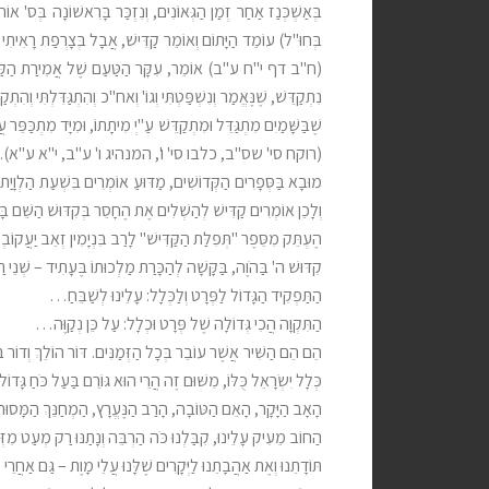
בְּאַשְׁכְּנַז אַחַר זְמַן הַגְּאוֹנִים, וְנִזְכַּר בָּרִאשׁוֹנָה בְּס' 
בְּחוּ"ל) עוֹמֵד הַיָּתוֹם וְאוֹמֵר קַדִּישׁ, אֲבָל בְּצָרְפַת רָאִיתִי
(ח"ב דף י"ח ע"ב) אוֹמֵר, עִקָּר הַטַּעַם שֶׁל אֲמִירַת הַקַּדִּישׁ, לְ
נִתְקַדֵּשׁ, שֶׁנֶּאֱמַר וְנִשְׁפַּטְתִּי וְגוֹ' וְאח"כ וְהִתְגַּדִּלְתִּי וְ
שֶׁבַּשָּׁמַיִם מִתְגַּדֵּל וּמִתְקַדֵּשׁ עַ"יְ מִיתָתוֹ, וּמִיָּד מִתְכַּפּ
(רוקח סי' שס"ב, כלבו סי' ו', המנהיג ו' ע"ב, י"א ע"א).
מוּבָא בַּסְּפָרִים הַקְּדוֹשִׁים, מַדּוּעַ אוֹמְרִים בִּשְׁעַת הַלְוָיַת ה
וְלָכֵן אוֹמְרִים קַדִּישׁ לְהַשְׁלִים אֶת הֶחָסֵר בְּקִדּוּשׁ הַשֵּׁם בָּעוֹל
הֶעְתֵּק מִסֵּפֶר "תְּפִלַּת הַקַּדִּישׁ" לָרַב בִּנְיָמִין זְאֵב יַעֲקוֹבְזו
קִדּוּשׁ ה' בַּהֹוֶה, בַּקָּשָׁה לְהַכָּרַת מַלְכוּתוֹ בֶּעָתִיד – שְׁנֵי ר
הַתַּפְקִיד הַגָּדוֹל לַפְּרָט וְלַכְּלָל: עָלֵינוּ לְשַׁבֵּחַ…
הַתִּקְוָה הֲכִי גְּדוֹלָה שֶׁל פְּרָט וּכְלָל: עַל כֵּן נְקַוֶּה…
הֵם הֵם הַשִּׁיר אֲשֶׁר עוֹבֵר בְּכָל הַזְּמַנִּים. דּוֹר הוֹלֵךְ וְדוֹר בָּ
כְּלָל יִשְׂרָאֵל כֻּלּוֹ, מִשּׁוּם זֶה הֲרֵי הוּא גּוֹרֵם בַּעַל כֹּחַ גָּדוֹל
הָאָב הַיָּקָר, הָאֵם הַטּוֹבָה, הָרַב הַנֶּעֱרָץ, הַמְחַנֵּךְ הַמָּסוּ
הַחוֹב מֵעִיק עָלֵינוּ, קִבַּלְנוּ כֹּה הַרְבֵּה וְנָתַנּוּ רַק מְעַט מִזְּעֵ
תּוֹדָתֵנוּ וְאֶת אַהֲבָתֵנוּ לַיְּקָרִים שֶׁלָּנוּ עֲלֵי מָוֶת – גַּם אַחֲרֵ