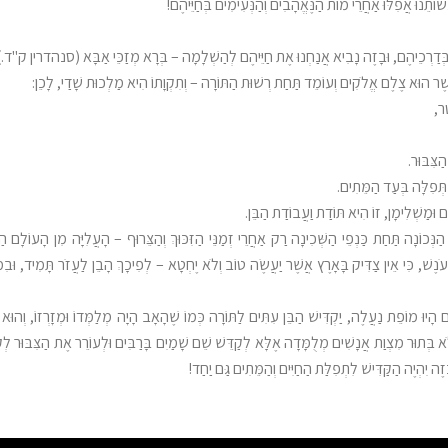
שׁוֹתֵנוּ אֲפִלּוּ אַחֲרֵי מוֹת הַנֶּאֱהָבִים וְהַנְּעִימִים בְּחַיֵּיהֶם!
ֵנוּ בְּדַרְכֵיהֶם, וּבָזֶה נָבִיא אֲנַחְנוּ אֶת חַיֵּיהֶם לְהַשְׁלָמָה – בְּרָא מְזַכֵּי אַבָּא (סנהדרין ק"ד.)
שֶׁר הוּא צֶלֶם אֱלֹקִים וְעוֹמֵד תַּחַת רְשׁוּת הַתּוֹרָה – וְתִקְוָתוֹ הִיא מַלְכוּת שָׁדַי, לָכֵן:
ָר,
ַצִּבּוּר.
 תְּפִלָּה בְּעַד הַמֵּתִים.
וּמַשְׁלִימָן, זוֹ הִיא תּוֹדַת וַעֲבוֹדַת הַבֵּן.
ַנְּכוֹנָה תַּחַת כַּנְפֵי הַשְּׁכִינָה רַק אַחֲרֵי זְמַנֵּי הַזִּכּוּךְ וְהַצֵּרוּף – הָעֲלִיָּה מִן הָעוֹלָם
ֶשׁ, כִּי אֵין צַדִּיק בָּאָרֶץ אֲשֶׁר יַעֲשֶׂה טוֹב וְלֹא יֶחְטָא – לְפִיכָךְ הָבֵן לַעֲזֹר תָּמִיד, וּבִמְיֻח
הַהוֹרִים הָיוּ מוֹפֵת נַעֲלֶה, יַקְדִּישׁ הַבֵּן עִתִּים לַתּוֹרָה כְּמוֹ שֶׁהָאָב הָיָה מְלַמְּדוֹ וּמְזָרְזו
 לֹא בְּתוּר מִצְוַת אֲנָשִׁים מְלֻמָּדָה אֶלָּא לְקַדֵּשׁ שֵׁם שָׁמַיִם בָּרַבִּים וּלְעוֹרֵר אֶת הַצִּבּוּר לְ
ָּזֶה יִהְיֶה הַקַּדִּישׁ לִתְפִלַּת הַחַיִּים וְהַמֵּתִים גַּם יַחַד!