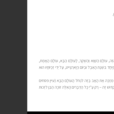
.
 הַזֶּה, עוֹלָם הַשָּׁוְא וְהַשֶּׁקֶר, לָעוֹלָם הַבָּא, עוֹלָם הָאֱמֶת,
ָד בִּשְׁנַת הָאֵבֶל וּבְיוֹם הַיָּארְצַייט, עַל יְדֵי זְכֻיּוֹתָיו הוּא
ֹ, וְהוּא מְזַכֶּה אֶת הָאָב בַּזֶּה לִנְחֹל הָעוֹלָם הַבָּא (עיין פסחים
קִדּוּשׁ זֶה – רַק עַ"יְ כָּל הַדְּבָרִים הָאֵלֶּה זוֹכֶה הַבֵּן לִזְכוּת