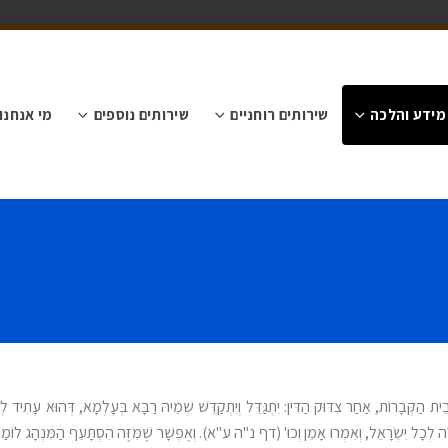
מידע והלכה
שירותים רוחניים
שירותים נוספים
מי אנחנו
ת הַקְּבָרוֹת, אַחַר צִדּוּק הַדִּין: יִתְגַּדֵּל וְיִתְקַדֵּשׁ שְׁמֵיהּ רַבָּא בְּעָלְמָא, דְּהוּא עָתִיד לְחַ
צָּלָה לְכָל יִשְׂרָאֵל, וְאִמְרוּ אָמֵן וְכוּ' (דף נ"ה ע"א). וְאֶפְשָׁר שֶׁמִּזֶּה הִסְתָּעֵף הַמִּנְהָג לוֹמַר 