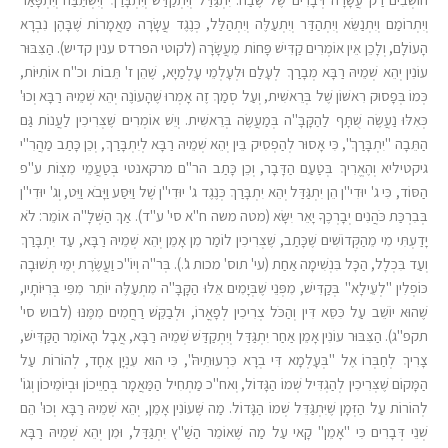
וְיִתְרוֹמַם וְיִתְנַשֵּׂא וְיִתְהַדַּר וְיִתְעַלֶּה וְיִתְהַלַּל, כְּנֶגֶד עֲשָׂרָה מַאֲמָרוֹת שֶׁבָּהֶן נִבְרָא
הָעוֹלָם, וְלָכֵן אֵין אוֹמְרִים קַדִּישׁ פָּחוֹת מֵעֲשָׂרָה (לקוטי הפרדס ענין קדיש). הַצִּבּוּר
עוֹנִין יְהֵא שְׁמֵיהּ רַבָּא מְבָרַךְ לְעָלַם וּלְעָלְמֵי עָלְמַיָא, שֶׁהֵן ז' תֵּבוֹת וכ"ח אוֹתִיּוֹת,
כְּמוֹ בְּפָסוּק רִאשׁוֹן שֶׁל בְּרֵאשִׁית, וְעַל סְמַךְ זֶה אָמְרוּ שֶׁהָעוֹנֶה יְהֵא שְׁמֵיהּ רַבָּא וְכוּ'
כְּאִלּוּ נַעֲשֶׂה שֻׁתָּף לַהַקָּבָּ"ה בְּמַעֲשֶׂה בְּרֵאשִׁית. וְיֵשׁ אוֹמְרִים שֶׁצְּרִיכִין לַעֲנוֹת גַּם
הַתֵּבָה "יִתְבָּרַךְ", כִּי אָסוּר לְהַפְסִיק בֵּין יְהֵא שְׁמֵיהּ רַבָּא לְיִתְבָּרַךְ, וְכֵן כָּתַב מַהֲרִ"י
גיקטיליא וְהֶאֱרִיךְ בְּטַעַם הַדָּבָר, וְכֵן כָּתַב הר"ם מרקאנטי בְּטַעֲמֵי מִצְוֹת ע"פ
הַסּוֹד, כִּי ג' יוּדִי"ן הֵן יִתְגַּדַּל יְהֵא יִתְבָּרַךְ כְּנֶגֶד ג' יוּדִי"ן שֶׁל וַיִּסַּע וַיָּבֹא וַיֵּט, וְג' יוּדִי"ן
בְּבִרְכַּת כֹּהֲנִים יְבָרְכֶךָ יָאֵר יִשָּׂא (מטה משה ח"א סי' ע"ד). אַךְ הַשְּׁלָ"ה אוֹמֵר: לֹא
יָדַעְתִּי מִי מֵהַקְּדוֹשִׁים שֶׁכָּתַב, שֶׁצְּרִיכִין לוֹמַר מִן אָמֵן יְהֵא שְׁמֵיהּ רַבָּא, עַד יִתְבָּרַךְ
וְעַד בִּכְלָל, הַכָּל בִּנְשִׁימָה אַחַת (עי' תוס' מכות ג'.). בְּר"ה וְיוֹ"כ וַעֲשֶׂרֶת יְמֵי תְּשׁוּבָה
כּוֹפְלִין "לְעֵילָא" בְּקַדִּישׁ, מִפְּנֵי שֶׁבְּיָמִים אֵלּוּ הַקָּבָּ"ה מִתְעַלֶּה יוֹתֵר מִפִּי בְּרִיּוֹתָיו,
שֶׁהוּא יוֹשֵׁב עַל כִּסֵּא דִּין וְהַכֹּל צְרִיכִין לְפָאֳרוֹ, וּלְבַקֵּשׁ רַחֲמִים מִמֶּנּוּ (לבוש סי'
תקפ"ג). הַצִּבּוּר עוֹנִין אָמֵן אַחַר יִתְגַּדַּל וְיִתְקַדַּשׁ שְׁמֵיהּ רַבָּא, אֲבָל הָאוֹמֵר הַקַּדִּישׁ,
צָרִיךְ לְחַבְּרוֹ אֶל "בְּעָלְמָא דִּי בְרָא כִּרְעוּתֵיהּ", כִּי הוּא עִנְיָן אֶחָד, לְהוֹרוֹת עַל
הַמָּקוֹם שֶׁצְּרִיכִין לְהַגְדִּיל שְׁמוֹ הַגָּדוֹל, וְאח"כ מַתְחִיל הַמַּאֲמָר בְּחַיֵיכוֹן וּבְיוֹמֵיכוֹן וְגוֹ'
לְהוֹרוֹת עַל הַזְּמָן שֶׁיִּתְגַּדֵּל שְׁמוֹ הַגָּדוֹל. מַה שֶּׁעוֹנִין אָמֵן, יְהֵא שְׁמֵיהּ רַבָּא וְכוּ' הֵם
שְׁנֵי דְּבָרִים כִּי "אָמֵן" קָאי עַל מַה שֶּׁאוֹמֵר הַשַׁ"ץ יִתְגַּדַּל, וּמִן יְהֵא שְׁמֵיהּ רַבָּא