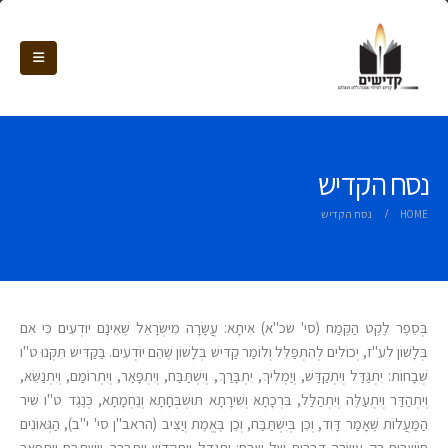
נסח הקדיש
HOME
נסח הקדיש
בְּסֵפֶר לֶקֶט הַקֶּמַח (סי' שכ"א) אִיתָא: עֲשָׂרָה מִיִּשְׂרָאֵל שֶׁאֵינָם יוֹדְעִים כִּי אִם
בְּלָשׁוֹן לע"ז, יְכוֹלִים לְהִתְפַּלֵּל וְלוֹמַר קַדִּישׁ בְּלָשׁוֹן שֶׁהֵם יוֹדְעִים. בַּקַּדִּישׁ תִּקְּנוּ ט"ו
שְׁבָחוֹת: יִתְגַּדַּל וְיִתְקַדַּשׁ, וְיַמְלִיךְ, יִתְבָּרַךְ, וְיִשְׁתַּבַּח, וְיִתְפָּאַר, וְיִתְרוֹמַם, וְיִתְנַשֵּׂא,
וְיִתְהַדַּר וְיִתְעַלֶּה וְיִתְהַלַּל, בִּרְכָתָא וְשִׁירָתָא תּוּשְׁבְּחָתָא וְנֶחְמָתָא, כְּנֶגֶד ט"ו שִׁיר
הַמַּעֲלוֹת שֶׁאָמַר דָּוִד, וְכֵן בְּיִשְׁתַּבַּח, וְכֵן בֶּאֱמֶת וְיַצִּיב (הראב"ן סי' י"ב), הַגְּאוֹנִים
חוֹשְׁבִים רַק עֲשָׂרָה דְּבָרִים שֶׁל שֶׁבַח: יִתְגַּדַּל וְיִתְקַדַּשׁ וְיִתְבָּרַךְ וְיִשְׁתַּבַּח וְיִתְפָּאַר