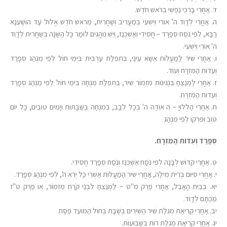
ד. אַחֲרֵי בָּרְכִי נַפְשִׁי בְּרֹאשׁ חֹדֶשׁ.
ה. אַחֲרֵי לְדָוִד ה' אוֹרִי וְיִשְׁעִי בְּמַעֲרִיב וְשַׁחֲרִית, מֵרֹאשׁ חֹדֶשׁ אֱלוּל עַד הוֹשַׁעְנָא
רַבָּא, לְפִי נֹסַח סְפָרַד – חֲסִידִי וְאַשְׁכְּנַז, וְיֵשׁ נוֹהֲגִים לוֹמַר כָּל הַשָּׁנָה בְּשַׁחֲרִית לְדָוִד
ה' אוֹרִי וְיִשְׁעִי.
ו. אַחֲרֵי שִׁיר לַמַּעֲלוֹת אֶשָּׂא עֵינַי, בִּתְפִלַּת עַרְבִית בִּימֵי חוֹל לְפִי מִנְהַג סְפָרַד
וְעֵדוֹת הַמִּזְרָח וְעוֹד.
ז. אַחֲרֵי לַמְנַצֵּחַ בִּנְגִינוֹת מִזְמוֹר שִׁיר, בִּתְפִלַּת מִנְחָה בִּימֵי חוֹל לְפִי מִנְהַג סְפָרַד
וְעֵדוֹת הַמִּזְרָח.
ח. אַחֲרֵי הַלְלוּיָ – ה אוֹדֶה ה' בְּכָל לֵבָב, בְּמִנְחָה בְּשַׁבָּתוֹת וְיָמִים טוֹבִים, כָּל יוֹם
טוֹב וּפִרְקוֹ לְפִי מִנְהַג
סְפָרַד וְעֵדוֹת הַמִּזְרָח.
ט. אַחֲרֵי קִדּוּשׁ לְבָנָה לְפִי נֹסַח אַשְׁכְּנַז וְנֹסַח סְפָרַד חֲסִידִי.
י. אַחֲרֵי סִיּוּם בְּרִית מִילָה, אַחֲרֵי שִׁיר הַמַּעֲלוֹת אַשְׁרֵי כָּל יְרֵא ה', לְפִי מִנְהַג סְפָרַד.
יא. בְּבֵית הָאָבֵל, אַחֲרֵי פֶּרֶק מ"ט – לַמְנַצֵּחַ לִבְנֵי קֹרַח מִזְמוֹר, אוֹ פֶּרֶק ט"ז
מִכְתָּם לְדָוִד.
יב. אַחֲרֵי קְרִיאַת מְגִלַּת שִׁיר הַשִּׁירִים בְּשַׁבָּת בְּחוֹל הַמּוֹעֵד פֶּסַח.
יג. אַחֲרֵי קְרִיאַת מְגִלַּת רוּת בְּשָׁבוּעוֹת.