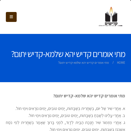
מתי אומרים קדיש יהא שלמא-קדיש יתום?
HOME
מתי אומרים קדיש יהא שלמא-קדיש יתום?
מתי אומרים קדיש יהא שלמא-קדיש יתום?
א. אַחֲרֵי שִׁיר שֶׁל יוֹם, בְּשַׁחֲרִית בְּשַׁבָּתוֹת, יָמִים טוֹבִים, יָמִים נוֹרָאִים וִימֵי חוֹל.
ב. אַחֲרֵי עָלֵינוּ לְשַׁבֵּחַ בְּשַׁבָּתוֹת, יָמִים טוֹבִים, יָמִים נוֹרָאִים וִימֵי חוֹל.
ג. אַחֲרֵי מִזְמוֹר שִׁיר חֲנֻכַּת הַבַּיִת לְדָוִד, לִפְנֵי בָּרוּךְ שֶׁאָמַר בְּשַׁחֲרִית לְפִי נֹסַח
אַשְׁכְּנַז בְּשַׁבָּתוֹת, יָמִים טוֹבִים, יָמִים נוֹרָאִים וִימֵי חוֹל.