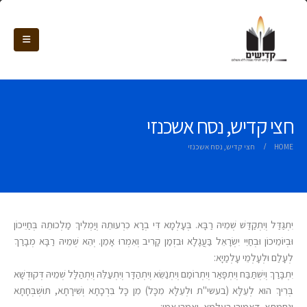
חצי קדיש, נסח אשכנזי
HOME
חצי קדיש, נסח אשכנזי
יִתְגַּדַּל וְיִתְקַדַּשׁ שְׁמֵיהּ רַבָּא. בְּעָלְמָא דִּי בְרָא כִרְעוּתֵהּ וְיַמְלִיךְ מַלְכוּתֵהּ בְּחַיֵיכוֹן
וּבְיוֹמֵיכוֹן וּבְחַיֵּי יִשְׂרָאֵל בַּעֲגָלָא וּבִזְמַן קָרִיב וְאִמְרוּ אָמֵן. יְהֵא שְׁמֵיהּ רַבָּא מְבָרַךְ
לְעָלַם וּלְעָלְמֵי עָלְמַיָא:
יִתְבָּרַךְ וְיִשְׁתַּבַּח וְיִתְפָּאַר וְיִתְרוֹמַם וְיִתְנַשֵּׂא וְיִתְהַדָּר וְיִתְעַלֵּהּ וְיִתְהַלָּל שְׁמֵיהּ דְּקוּדְשָׁא
בְּרִיךְ הוּא לְעֵלָּא (בעשי"ת וּלְעֵלָּא מִכָּל) מִן כָּל בִּרְכָתָא וְשִׁירָתָא, תּוּשְׁבְּחָתָא
וְנֶחְמָתָא, דַּאֲמִירָן בְּעָלְמָא, וְאִמְרוּ אָמֵן: